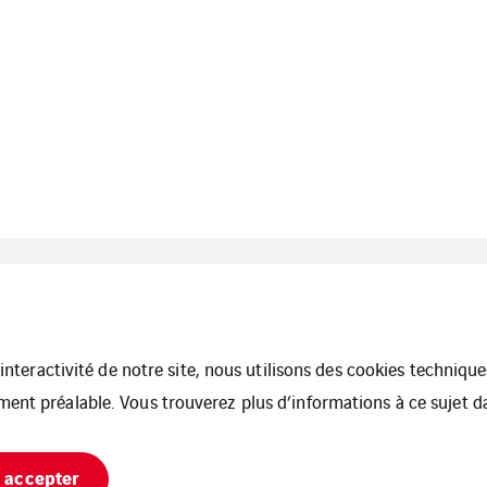
Cegelec Angers
Cegelec
Cegelec 
Tertiaire
Cholet
Tertiaire
l’interactivité de notre site, nous utilisons des cookies techniq
ment préalable. Vous trouverez plus d’informations à ce sujet 
 accepter