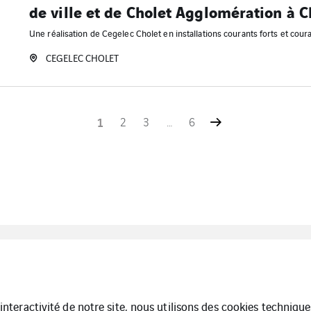
de ville et de Cholet Agglomération à C
Une réalisation de Cegelec Cholet en installations courants forts et coura
CEGELEC CHOLET
1
2
3
…
6
Cegelec Angers
Cegelec
Cegelec 
Tertiaire
Cholet
Tertiaire
l’interactivité de notre site, nous utilisons des cookies techniq