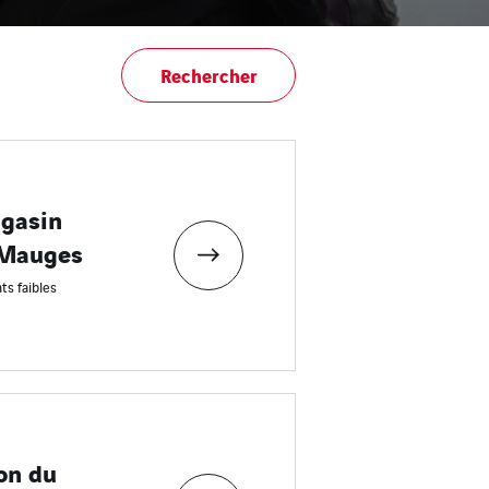
Rechercher
gasin
-Mauges
ts faibles
ion du